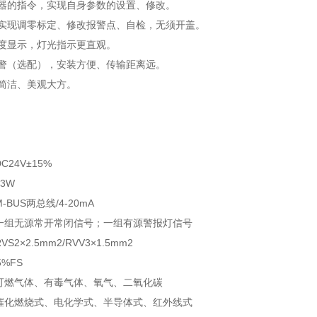
制器的指令，实现自身参数的设置、修改。
器实现调零标定、修改报警点、自检，无须开盖。
浓度显示，灯光指示更直观。
报警（选配），安装方便、传输距离远。
简洁、美观大方。
24V±15%
3W
BUS两总线/4-20mA
一组无源常开常闭信号；一组有源警报灯信号
2×2.5mm2/RVV3×1.5mm2
5%FS
可燃气体、有毒气体、氧气、二氧化碳
催化燃烧式、电化学式、半导体式、红外线式