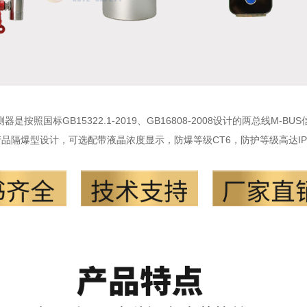
器是按照国标GB15322.1-2019、GB16808-2008设计的两总线M
品隔爆型设计，可选配带液晶浓度显示，防爆等级CT6，防护等级高达I