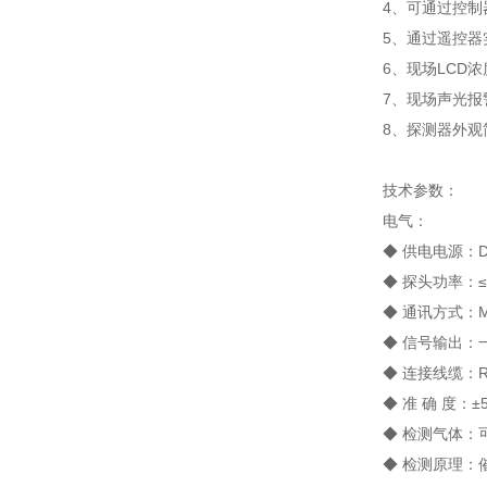
4、可通过控
5、通过遥控
6、现场LCD
7、现场声光
8、探测器外观
技术参数：
电气：
◆ 供电电源：DC
◆ 探头功率：≤
◆ 通讯方式：M-
◆ 信号输出：
◆ 连接线缆：RVS
◆ 准 确 度：±
◆ 检测气体：
◆ 检测原理：